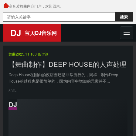
高音质舞曲内容门户，欢迎回来。
搜
搜索
索
内
DJ
宝贝DJ音乐网
容
首页
舞曲
2025.11.10
0 条讨论
舞曲
【舞曲制作】DEEP HOUSE的人声处理
Deep House在国内的夜店圈还是非常流行的，同样，制作Deep
DJ音乐人
House的过程也是很简单的，因为内容中增加的元素并不...
热门榜单
53DJ