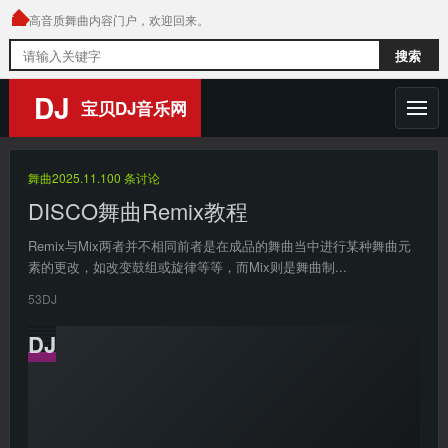
高音质舞曲内容门户，欢迎回来。
搜
搜索
索
内
DJ
宝贝DJ音乐网
容
首页
舞曲
2025.11.10
0 条讨论
舞曲
DISCO舞曲Remix教程
Remix与Mix两者并不相同前者是在成品的舞曲当中进行某种舞曲元
DJ音乐人
素的更改，如改变鼓组或旋律等等，而Mix则是舞曲制...
热门榜单
53DJ