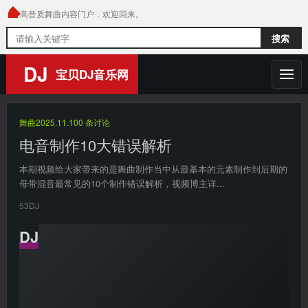
高音质舞曲内容门户，欢迎回来。
搜
搜索
索
内
DJ
宝贝DJ音乐网
容
首页
舞曲
2025.11.10
0 条讨论
舞曲
电音制作10大错误解析
本期视频给大家带来的是舞曲制作当中从最基本的元素制作到后期的
DJ音乐人
母带混音最常见的10个制作错误解析，视频博主详...
热门榜单
53DJ