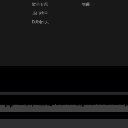
歌单专题
舞曲
热门榜单
DJ制作人
。