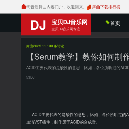
高音质舞曲内容门户，欢迎回来。
舞曲下载排行榜
DJ
宝贝DJ音乐网
首页
宝贝DJ音乐网专注打造高品质DJ舞曲平台，精选最新流行DJ舞曲、车载音乐与夜店电音，为DJ玩家和音乐爱好者提供稳定、丰富的舞曲体验。
舞曲
2025.11.10
0 条讨论
【Serum教学】教你如何制作
ACID主要代表的是酸性的意思，比如，各位所听过的ACID Hous
53DJ
ACID主要代表的是酸性的意思，比如，各位所听过的ACID 
血清VST插件，制作属于ACID的合成音。